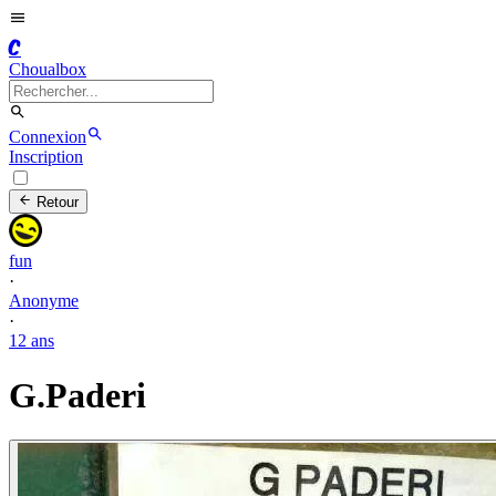
C
Choualbox
Connexion
Inscription
Retour
fun
·
Anonyme
·
12 ans
G.Paderi