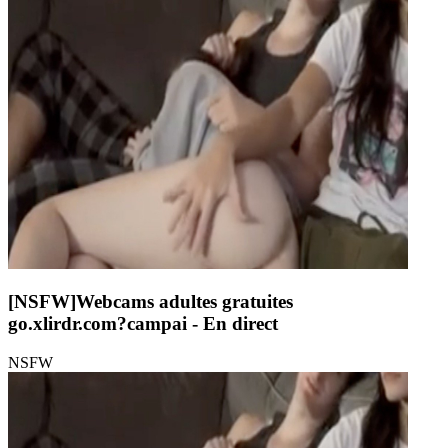
[NSFW]
Webcams adultes gratuites
go.xlirdr.com?campai
- En direct
NSFW