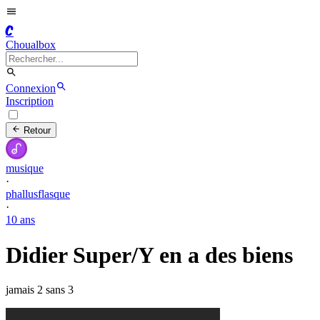
C
Choualbox
Connexion
Inscription
Retour
musique
·
phallusflasque
·
10 ans
Didier Super/Y en a des biens
jamais 2 sans 3