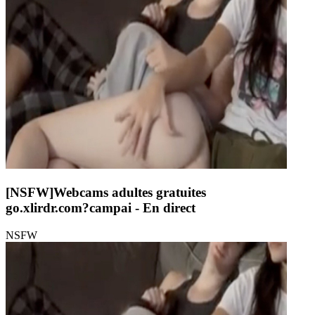
[NSFW]
Webcams adultes gratuites
go.xlirdr.com?campai
- En direct
NSFW