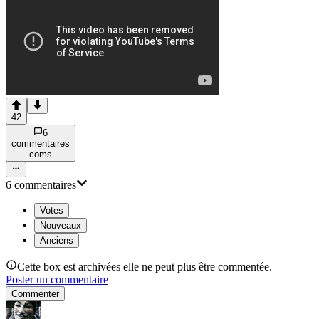
42
6
commentaire
s
com
s
6
commentaire
s
Votes
Nouveaux
Anciens
Cette box est archivées elle ne peut plus être commentée.
Poster un commentaire
Commenter