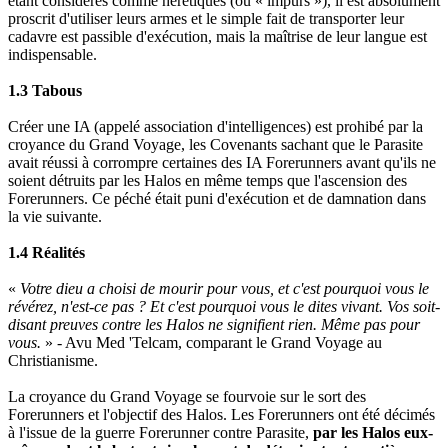
étant considérés comme hérétiques (ou « impurs »), il est absolument
proscrit d'utiliser leurs armes et le simple fait de transporter leur
cadavre est passible d'exécution, mais la maîtrise de leur langue est
indispensable.
1.3 Tabous
Créer une IA (appelé association d'intelligences) est prohibé par la
croyance du Grand Voyage, les Covenants sachant que le Parasite
avait réussi à corrompre certaines des IA Forerunners avant qu'ils ne
soient détruits par les Halos en même temps que l'ascension des
Forerunners. Ce péché était puni d'exécution et de damnation dans
la vie suivante.
1.4 Réalités
«
Votre dieu a choisi de mourir pour vous, et c'est pourquoi vous le
révérez, n'est-ce pas ? Et c'est pourquoi vous le dites vivant. Vos soit-
disant preuves contre les Halos ne signifient rien. Même pas pour
vous.
» - Avu Med 'Telcam, comparant le Grand Voyage au
Christianisme.
La croyance du Grand Voyage se fourvoie sur le sort des
Forerunners et l'objectif des Halos. Les Forerunners ont été décimés
à l'issue de la guerre Forerunner contre Parasite,
par les Halos eux-