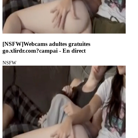
[NSFW]
Webcams adultes gratuites
go.xlirdr.com?campai
- En direct
NSFW