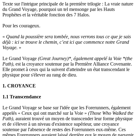
Texte sur l'intrigue principale de la première trilogie : La vraie nature
du Grand Voyage, pourquoi un tel mensonge par les Hauts
Prophètes et la véritable fonction des 7 Halos.
Pour les courageux.
«
Quand la poussière sera tombée, nous verrons tous ce que je sais
déjà : ici se trouve le chemin, c’est ici que commence notre Grand
Voyage.
»
Le Grand Voyage
(Great Journey)*, également appelé la Voie *(the
Path)
, est la croyance soutenue par la Première Alliance Covenante.
Elle promet à ceux qui la suivent d'atteindre un état transcendant le
physique pour s'élever au rang de dieu.
1. CROYANCE
1.1 Transcendance
Le Grand Voyage se base sur l'idée que les Forerunners, également
appelés « Ceux qui ont marché sur la Voie »
(Those Who Walked the
Path)
, auraient trouvé un moyen de transcender leur forme physique
et de s'élever à un niveau d'existence supérieur, une croyance
soutenue par l'absence de restes des Forerunners eux-même. Ces
mêmes Forerunners auraient laissé derrière eux le moyen de parvenir