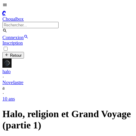
C
Choualbox
Connexion
Inscription
Retour
halo
·
NoveIastre
a
·
10 ans
Halo, religion et Grand Voyage
(partie 1)