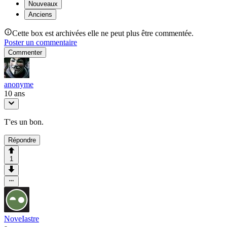
Nouveaux
Anciens
Cette box est archivées elle ne peut plus être commentée.
Poster un commentaire
Commenter
anonyme
10 ans
T'es un bon.
Répondre
1
NoveIastre