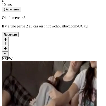
a
10 ans
@
anonyme
Oh oh merci <3
Il y a une partie 2 au cas où : http://choualbox.com/UCgyl
Répondre
1
NSFW