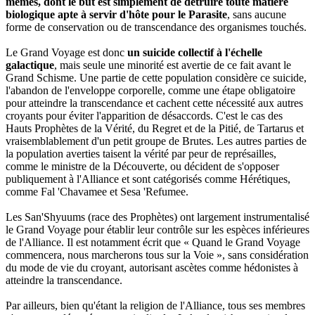
mêmes, dont le but est simplement de détruire toute matière
biologique apte à servir d'hôte pour le Parasite
, sans aucune
forme de conservation ou de transcendance des organismes touchés.
Le Grand Voyage est donc
un suicide collectif à l'échelle
galactique
, mais seule une minorité est avertie de ce fait avant le
Grand Schisme. Une partie de cette population considère ce suicide,
l'abandon de l'enveloppe corporelle, comme une étape obligatoire
pour atteindre la transcendance et cachent cette nécessité aux autres
croyants pour éviter l'apparition de désaccords. C'est le cas des
Hauts Prophètes de la Vérité, du Regret et de la Pitié, de Tartarus et
vraisemblablement d'un petit groupe de Brutes. Les autres parties de
la population averties taisent la vérité par peur de représailles,
comme le ministre de la Découverte, ou décident de s'opposer
publiquement à l'Alliance et sont catégorisés comme Hérétiques,
comme Fal 'Chavamee et Sesa 'Refumee.
Les San'Shyuums (race des Prophètes) ont largement instrumentalisé
le Grand Voyage pour établir leur contrôle sur les espèces inférieures
de l'Alliance. Il est notamment écrit que « Quand le Grand Voyage
commencera, nous marcherons tous sur la Voie », sans considération
du mode de vie du croyant, autorisant ascètes comme hédonistes à
atteindre la transcendance.
Par ailleurs, bien qu'étant la religion de l'Alliance, tous ses membres