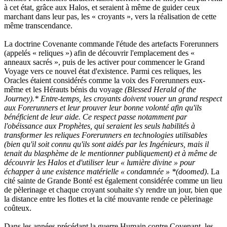
à cet état, grâce aux Halos, et seraient à même de guider ceux
marchant dans leur pas, les « croyants », vers la réalisation de cette
même transcendance.
La doctrine Covenante commande l'étude des artefacts Forerunners
(appelés « reliques ») afin de découvrir l'emplacement des «
anneaux sacrés », puis de les activer pour commencer le Grand
Voyage vers ce nouvel état d'existence. Parmi ces reliques, les
Oracles étaient considérés comme la voix des Forerunners eux-
même et les Hérauts bénis du voyage
(Blessed Herald of the
Journey).* Entre-temps, les croyants doivent vouer un grand respect
aux Forerunners et leur prouver leur bonne volonté afin qu'ils
bénéficient de leur aide. Ce respect passe notamment par
l'obéissance aux Prophètes, qui seraient les seuls habilités à
transformer les reliques Forerunners en technologies utilisables
(bien qu'il soit connu qu'ils sont aidés par les Ingénieurs, mais il
tenait du blasphème de le mentionner publiquement) et à même de
découvrir les Halos et d'utiliser leur « lumière divine » pour
échapper à une existence matérielle « condamnée » *(doomed)
. La
cité sainte de Grande Bonté est également considérée comme un lieu
de pèlerinage et chaque croyant souhaite s'y rendre un jour, bien que
la distance entre les flottes et la cité mouvante rende ce pèlerinage
coûteux.
Dans les années précédant la guerre Humain contre Covenant, les