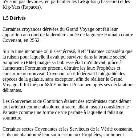
n'y sont pas dévoués, en particulier les Lekgolos (chasseurs) et les
Kig-Yars (Rapaces).
1.5 Dérivés
Certaines croyances dérivées du Grand Voyage ont fait leur
apparition au court de la dernière année de la guerre Humain contre
Covenant, en 2552.
Sur la lune inconnue où il s'est écrasé, Reff 'Talamee considéra que
la raison pour laquelle il avait pu survivre dans la brutale société
Sangheilie (Elite) malgré sa faiblesse était qu'il devait, grâce à
l'armement Forerunner présent, détruire les faux Prophètes et
construire un nouveau Covenant où il fédérerait l'intégralité des
espèces de la galaxie, sans exception, afin de réaliser le Grand
Voyage. Il fut tué par 686 Ebullient Prism peu après ses déclarations
délirantes.
Les Gouverneurs de Contrition étaient des extrémistes considérant
tout artéfact comme absolument sacré, allant jusqu'à considérer le
Parasite comme une forme de vie parfaite à laquelle il fallait se
soumettre.
Certaines sectes Covenantes et les Serviteurs de la Vérité constante,
si ils ont abandonné leur soumission aux Prophètes, continuent