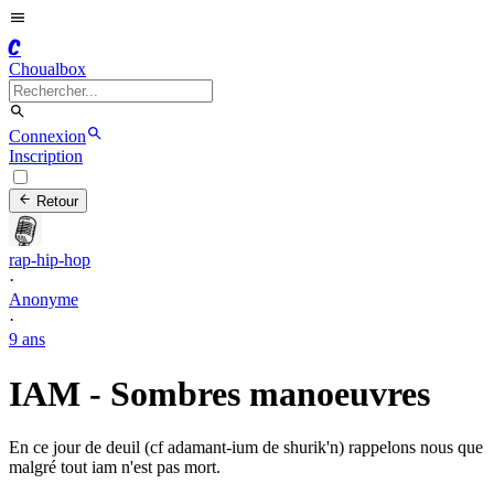
C
Choualbox
Connexion
Inscription
Retour
rap-hip-hop
·
Anonyme
·
9 ans
IAM - Sombres manoeuvres
En ce jour de deuil (cf adamant-ium de shurik'n) rappelons nous que
malgré tout iam n'est pas mort.