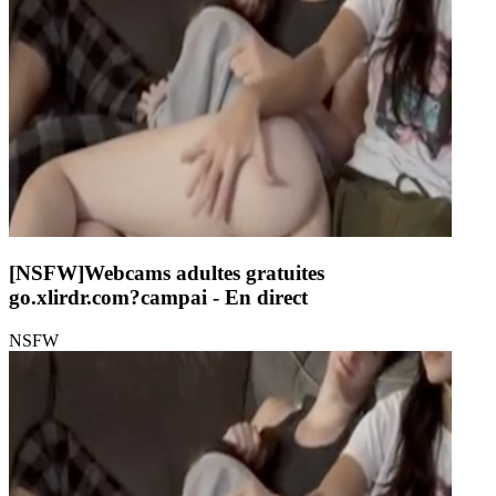
[NSFW]
Webcams adultes gratuites
go.xlirdr.com?campai
- En direct
NSFW