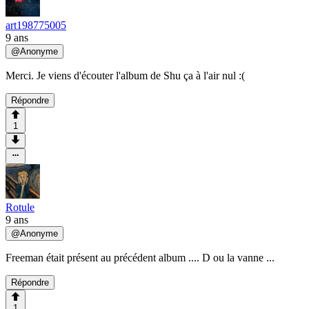
art198775005
9 ans
@
Anonyme
Merci. Je viens d'écouter l'album de Shu ça à l'air nul :(
Répondre
1
Rotule
9 ans
@
Anonyme
Freeman était présent au précédent album .... D ou la vanne ...
Répondre
1