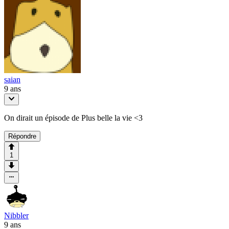
saian
9 ans
On dirait un épisode de Plus belle la vie <3
Répondre
1
Nibbler
9 ans