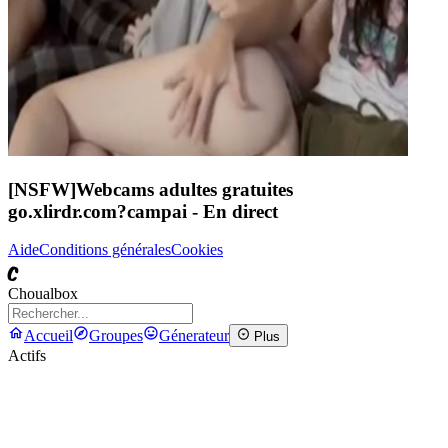
[NSFW]
Webcams adultes gratuites
go.xlirdr.com?campai
- En direct
Aide
Conditions générales
Cookies
C
Choualbox
Accueil
Groupes
Génerateur
Plus
Actifs