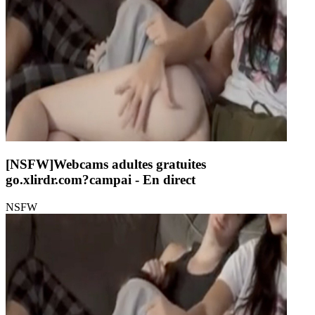
[NSFW]
Webcams adultes gratuites
go.xlirdr.com?campai
- En direct
NSFW