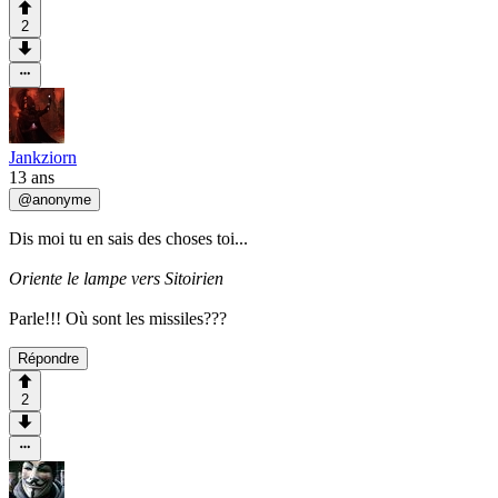
2
Jankziorn
13 ans
@
anonyme
Dis moi tu en sais des choses toi...
Oriente le lampe vers Sitoirien
Parle!!! Où sont les missiles???
Répondre
2