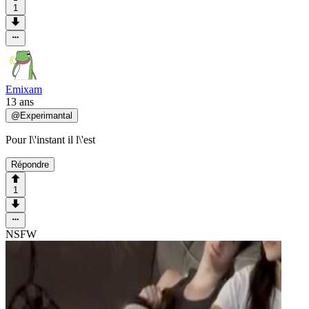
1
Emixam
13 ans
@
Experimantal
Pour l\'instant il l\'est
Répondre
1
NSFW