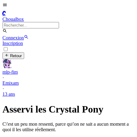
C
Choualbox
Connexion
Inscription
Retour
mlp-fim
·
Emixam
·
13 ans
Asservi les Crystal Pony
C\'est un peu mon ressenti, parce qu\'on ne sait a aucun moment a
quoi il les utilise réellement.