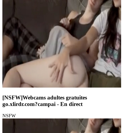
[NSFW]
Webcams adultes gratuites
go.xlirdr.com?campai
- En direct
NSFW