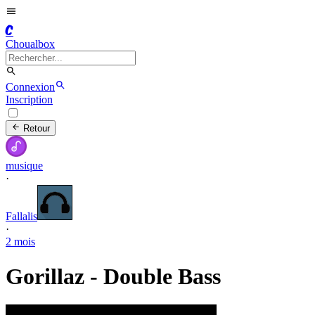
C
Choualbox
Connexion
Inscription
Retour
musique
·
Fallalis
·
2 mois
Gorillaz - Double Bass