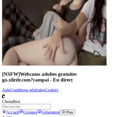
[NSFW]
Webcams adultes gratuites
go.xlirdr.com?campai
- En direct
Aide
Conditions générales
Cookies
C
Choualbox
Accueil
Groupes
Génerateur
Plus