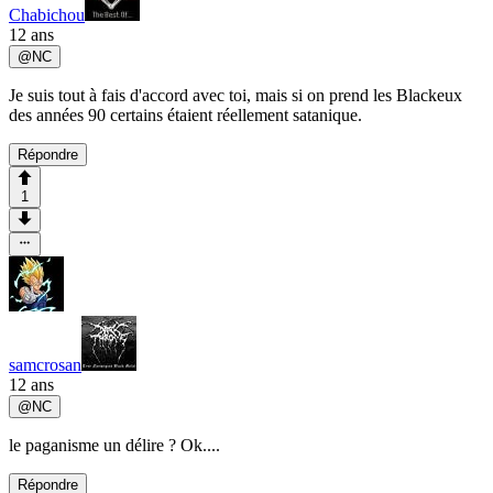
Chabichou
12 ans
@
NC
Je suis tout à fais d'accord avec toi, mais si on prend les Blackeux
des années 90 certains étaient réellement satanique.
Répondre
1
samcrosan
12 ans
@
NC
le paganisme un délire ? Ok....
Répondre