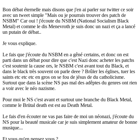
Bon débat éternelle mais disons que j'en ai parler sur twitter ce soir
avec un tweet simple "Mais ou je pourrais trouver des patch de
NSBM" Car oui ! j'écoute du NSBM (National Socialism Black
Metal) et comme le dis Menevroth je suis donc un nazi et ça a lancé
un putain de débat..
Je vous explique.
Le fais que j'écoute du NSBM en a gêné certains, et donc on est
parti dans un débat pour dire que c'est Nazi donc acheter les patchs
c'est soutenir la cause ors, le NSBM c'est avant tout du Black, et
dans le black très souvent on parle deee ? Brûler les églises, tuer les
saints etc etc etc en gros on se fou de jésus de du catholicisme.
Surtout que dans la scène NS pas mal des adêptes du genres ont rien
a voir avec le néo nazisme.
Pour moi le NS c'est avant et surtout une branche du Black Metal,
comme le Brütal death est est au Death Metal.
Le fais d'en écouter ne vas pas faire de moi un néonazi, j'écoute du
NS pour la beauté musicale car je suis simplement amateur de bonne
musique...
Et vous qu'en pensez vous ?