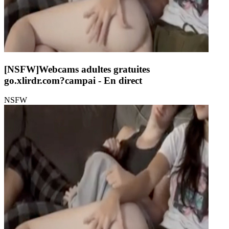
[NSFW]
Webcams adultes gratuites
go.xlirdr.com?campai
- En direct
NSFW