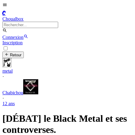
C
Choualbox
Connexion
Inscription
Retour
metal
·
Chabichou
·
12 ans
[DÉBAT] le Black Metal et ses
controverses.