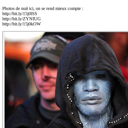
Photos de nuit ici, on se rend mieux compte :
http://bit.ly/15j0lSS
http://bit.ly/ZYNIUG
http://bit.ly/15j0kOW