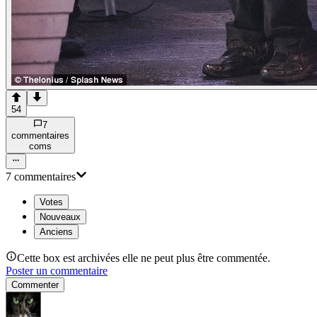
54
7
commentaire
s
com
s
7
commentaire
s
Votes
Nouveaux
Anciens
Cette box est archivées elle ne peut plus être commentée.
Poster un commentaire
Commenter