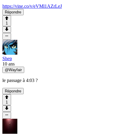
https://vine.co/v/eVMl1AZrLeJ
Répondre
1
Shep
10 ans
@
Wayfair
le passage à 4:03 ?
Répondre
1