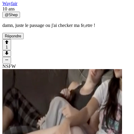
Wayfair
10 ans
@
Shep
damn, juste le passage ou j'ai checker ma fe,etre !
Répondre
1
NSFW