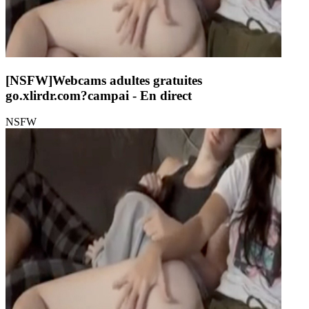
[NSFW]
Webcams adultes gratuites
go.xlirdr.com?campai
- En direct
NSFW