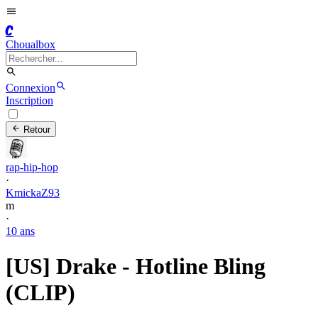
C
Choualbox
Connexion
Inscription
Retour
rap-hip-hop
·
KmickaZ93
m
·
10 ans
[US] Drake - Hotline Bling
(CLIP)