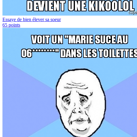
Essaye de bien élever sa soeur
65
points