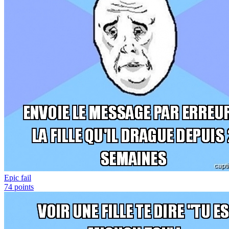
Epic fail
74
points