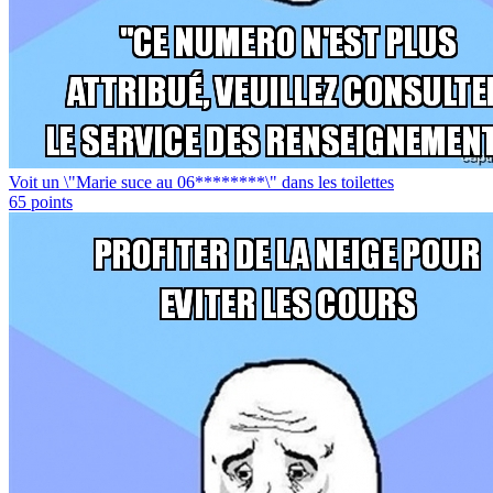
Voit un \"Marie suce au 06********\" dans les toilettes
65
points