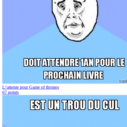
L\'attente pour Game of thrones
67
points