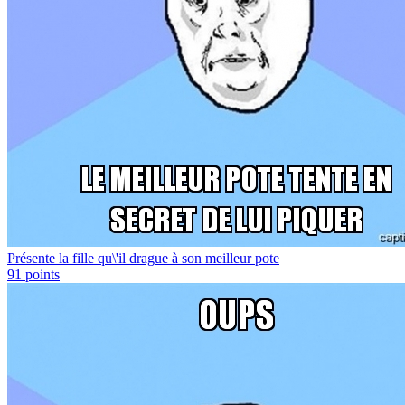
Présente la fille qu\'il drague à son meilleur pote
91
points