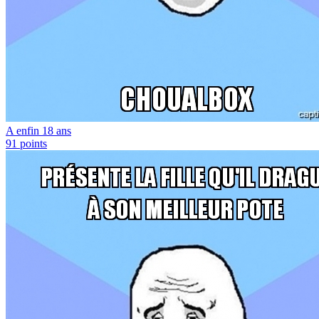
A enfin 18 ans
91
points