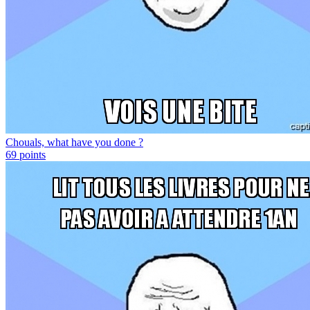
Chouals, what have you done ?
69
points