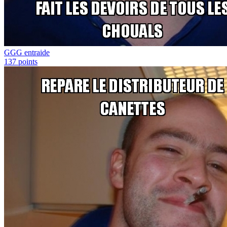
GGG entraide
137
points