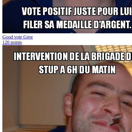
Good vote Greg
120
points