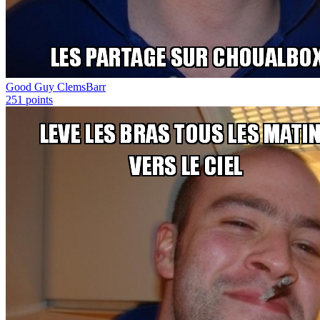
Good Guy ClemsBarr
251
points