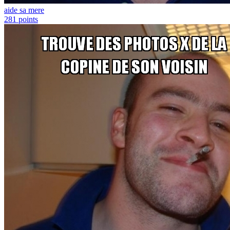
aide sa mere
281
points