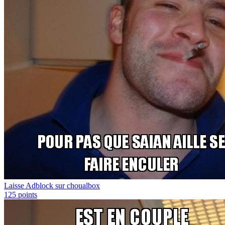
Laisse Adblock sur choualbox
125
points