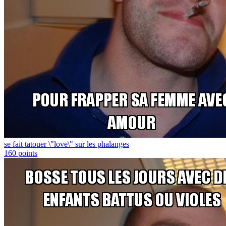
se fait tatouer \"love\" sur les phalanges
160
points