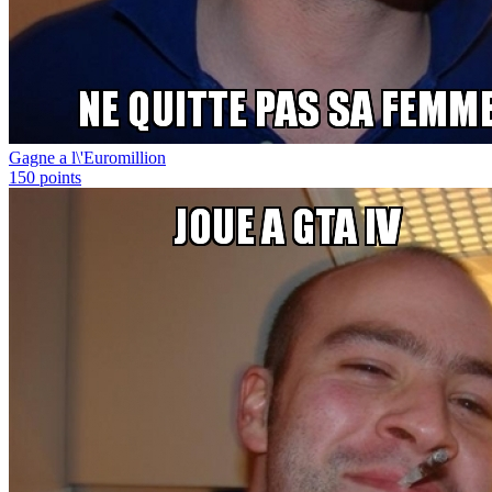
Gagne a l\'Euromillion
150
points