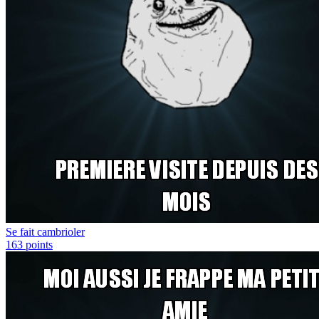
Se fait cambrioler
163
points