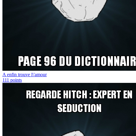
A enfin trouve l\'amour
111
points