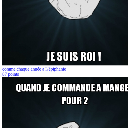
comme chaque année a l\'épiphanie
87
points