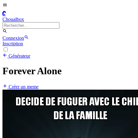
C
Choualbox
Connexion
Inscription
Générateur
Forever Alone
Créer un meme