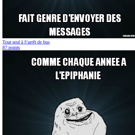
Tout seul à l\'arrêt de bus
87
points