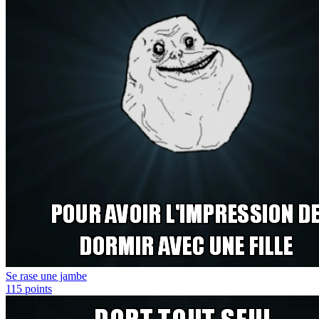
Se rase une jambe
115
points