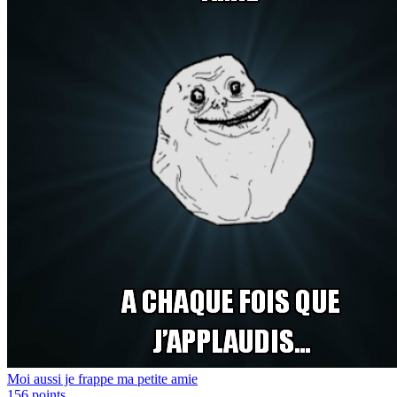
Moi aussi je frappe ma petite amie
156
points