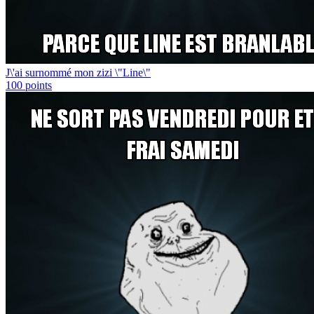
J\'ai surnommé mon zizi \"Line\"
100
points