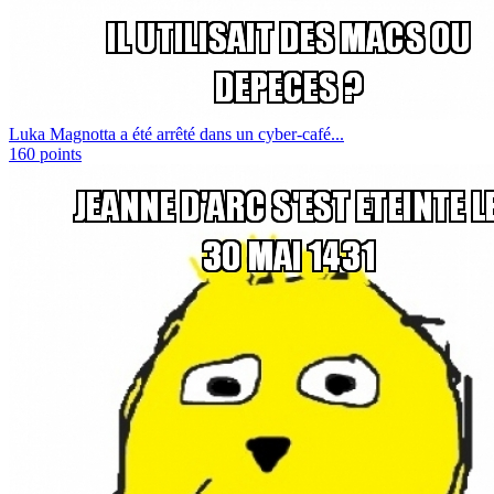
Luka Magnotta a été arrêté dans un cyber-café...
160
points