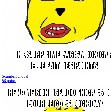
Scumbag choual
86
points