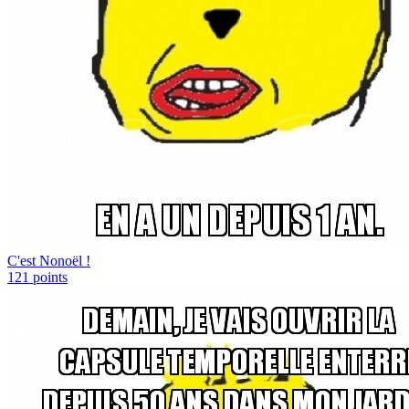
C'est Nonoël !
121
points