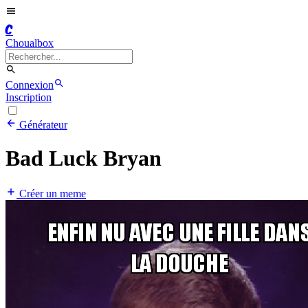
C
Choualbox
Connexion
Inscription
Générateur
Bad Luck Bryan
Créer un meme