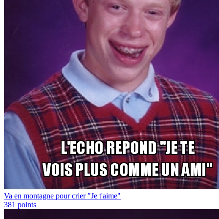
Va en montagne pour crier "Je t'aime"
381
points