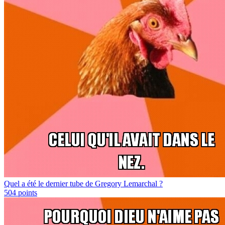
Quel a été le dernier tube de Gregory Lemarchal ?
504
points