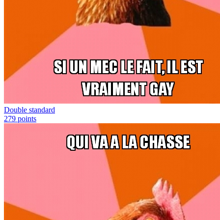
Double standard
279
points