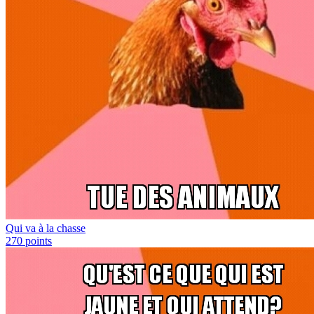
Qui va à la chasse
270
points