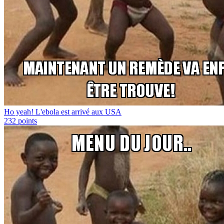
Ho yeah! L'ebola est arrivé aux USA
232
points