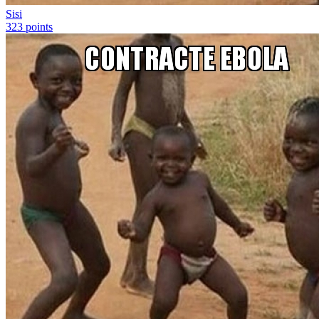
Sisi
323
points