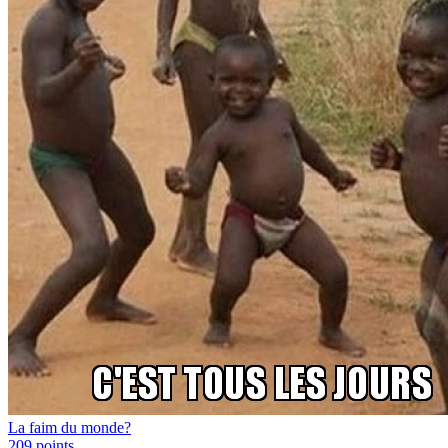
La faim du monde?
209
points