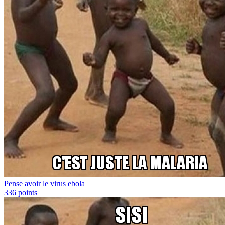
Pense avoir le virus ebola
336
points