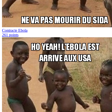
Contracte Ebola
261
points